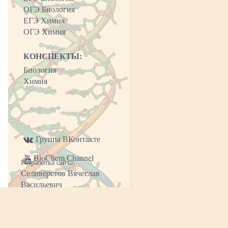
ОГЭ Биология
ЕГЭ Химия
ОГЭ Химия
КОНСПЕКТЫ:
Биология
Химия
Группа ВКонтакте
BioChem Сhannel
Разработка сайта:
Селивёрстов Вячеслав
Васильевич