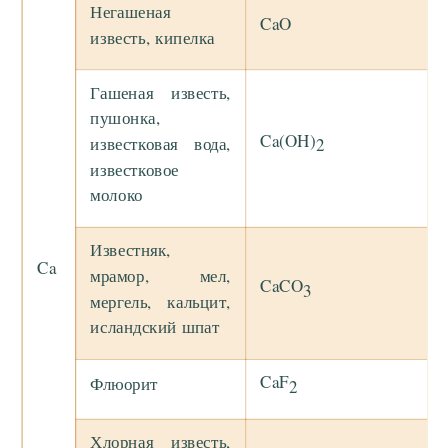
Негашеная
CaO
известь, кипелка
Гашеная известь,
пушонка,
Ca(OH)
известковая вода,
2
известковое
молоко
Известняк,
Ca
мрамор, мел,
CaCO
3
мергель, кальцит,
исландский шпат
CaF
Флюорит
2
Хлорная известь,