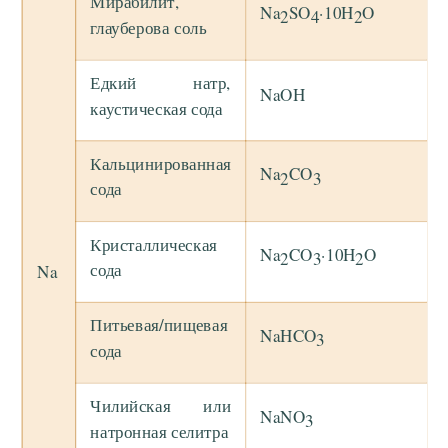
Мирабилит,
Na
SO
·10H
O
2
4
2
глауберова соль
Едкий натр,
NaOH
каустическая сода
Кальцинированная
Na
CO
2
3
сода
Кристаллическая
Na
CO
·10H
O
2
3
2
сода
Na
Питьевая/пищевая
NaHCO
3
сода
Чилийская или
NaNO
3
натронная селитра