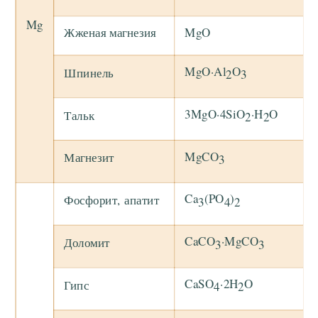
Mg
Жженая магнезия
MgO
MgO·Al
O
Шпинель
2
3
3MgO·4SiO
·H
O
Тальк
2
2
MgCO
Магнезит
3
Ca
(PO
)
Фосфорит, апатит
3
4
2
CaCO
·MgCO
Доломит
3
3
CaSO
·2H
O
Гипс
4
2