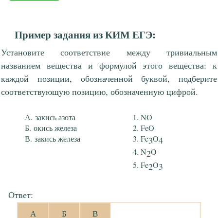
Пример задания из КИМ ЕГЭ:
Установите соответствие между тривиальным
названием вещества и формулой этого вещества: к
каждой позиции, обозначенной буквой, подберите
соответствующую позицию, обозначенную цифрой.
закись азота
NO
окись железа
FeO
закись железа
Fe
O
3
4
N
O
2
Fe
O
2
3
Ответ:
А
Б
В