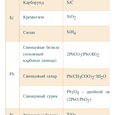
Карборунд
SiC
SiO
Кремнезем
2
Si
SiH
Силан
4
Свинцовые белила
.
(основный
2PbCO
Pb(OH)
3
2
карбонат свинца)
Pb
.
Свинцовый сахар
Pb(CH
COO)
3H
O
3
2
2
Pb
O
– двойной окси
3
4
Свинцовый сурик
(2PbO·PbO
)
2
TiO
Ti
Титановые белила