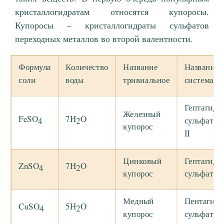
кристаллогидратам относятся купоросы.
Купоросы – кристаллогидраты сульфатов
переходных металлов во второй валентности.
Формула
Количество
Название
Название
соли
воды
тривиальное
системати
Гептагидр
Железный
FeSO
7H
O
сульфата 
4
2
купорос
II
Цинковый
Гептагидр
ZnSO
7H
O
4
2
купорос
сульфата 
Медный
Пентагидр
CuSO
5H
O
4
2
купорос
сульфата м