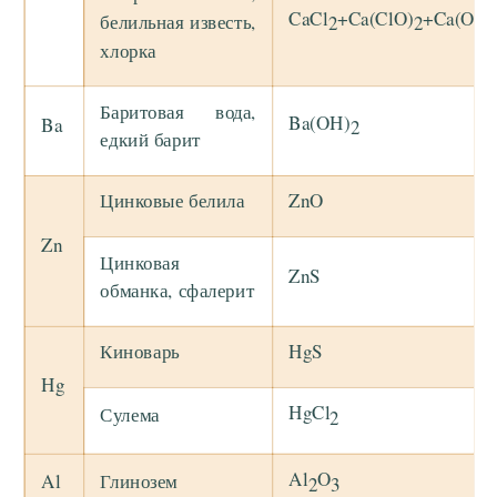
CaCl
+Ca(ClO)
+Ca(OH)
белильная известь,
2
2
хлорка
Баритовая вода,
Ba(OH)
Ba
2
едкий барит
Цинковые белила
ZnO
Zn
Цинковая
ZnS
обманка, сфалерит
Киноварь
HgS
Hg
HgCl
Сулема
2
Al
O
Al
Глинозем
2
3