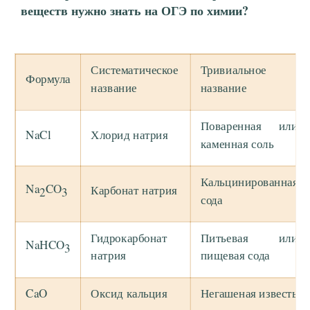
веществ нужно знать на ОГЭ по химии?
Систематическое
Тривиальное
Формула
название
название
Поваренная или
NaCl
Хлорид натрия
каменная соль
Кальцинированная
Na
CO
Карбонат натрия
2
3
сода
Гидрокарбонат
Питьевая или
NaHCO
3
натрия
пищевая сода
CaO
Оксид кальция
Негашеная известь