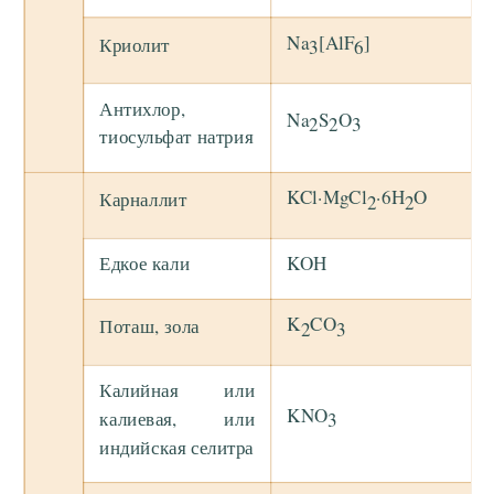
Na
[AlF
]
Криолит
3
6
Антихлор,
Na
S
O
2
2
3
тиосульфат натрия
KCl·MgCl
·6H
O
Карналлит
2
2
Едкое кали
KOH
K
CO
Поташ, зола
2
3
Калийная или
KNO
калиевая, или
3
индийская селитра