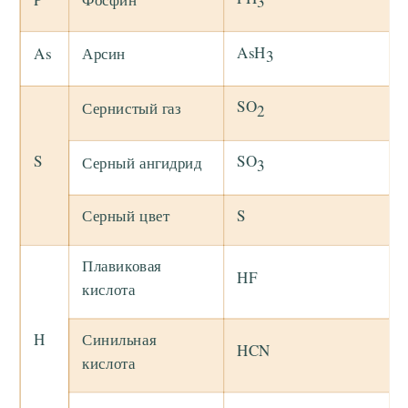
3
AsH
As
Арсин
3
SO
Сернистый газ
2
S
SO
Серный ангидрид
3
Серный цвет
S
Плавиковая
HF
кислота
H
Синильная
HCN
кислота