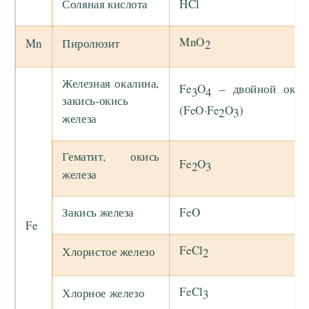
Соляная кислота
HCl
MnO
Mn
Пиролюзит
2
Железная окалина,
Fe
O
– двойной окси
3
4
закись-окись
(FeO·Fe
O
)
2
3
железа
Гематит, окись
Fe
O
2
3
железа
Закись железа
FeO
Fe
FeCl
Хлористое железо
2
FeCl
Хлорное железо
3