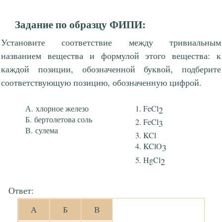
Задание по образцу ФИПИ:
Установите соответствие между тривиальным
названием вещества и формулой этого вещества: к
каждой позиции, обозначенной буквой, подберите
соответствующую позицию, обозначенную цифрой.
хлорное железо
FeCl
2
бертолетова соль
FeCl
3
сулема
KCl
KClO
3
HgCl
2
Ответ:
А
Б
В