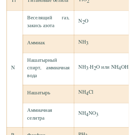
2
Веселящий газ,
N
O
2
закись азота
NH
Аммиак
3
Нашатырный
NH
·H
O или NH
OH
N
спирт, аммиачная
3
2
4
вода
NH
Cl
Нашатырь
4
Аммиачная
NH
NO
4
3
селитра
PH
P
Фосфин