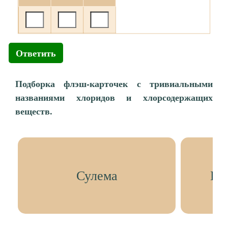
Ответить
Подборка флэш-карточек с тривиальными
названиями хлоридов и хлорсодержащих
веществ.
Сулема
Бе