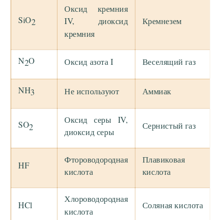
Оксид кремния
SiO
IV, диоксид
Кремнезем
2
кремния
N
O
Оксид азота I
Веселящий газ
2
NH
Не используют
Аммиак
3
Оксид серы IV,
SO
Сернистый газ
2
диоксид серы
Фтороводородная
Плавиковая
HF
кислота
кислота
Хлороводородная
HCl
Соляная кислота
кислота