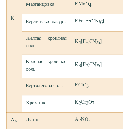
KMnO
Марганцовка
4
K
KFe[Fe(CN)
]
Берлинская лазурь
6
Желтая кровяная
K
[Fe(CN)
]
4
6
соль
Красная кровяная
K
[Fe(CN)
]
3
6
соль
KClO
Бертолетова соль
3
K
Cr
O
Хромпик
2
2
7
AgNO
Ag
Ляпис
3