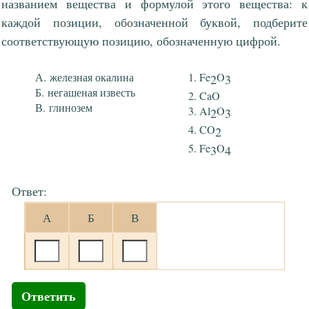
названием вещества и формулой этого вещества: к
каждой позиции, обозначенной буквой, подберите
соответствующую позицию, обозначенную цифрой.
железная окалина
Fe
O
2
3
негашеная известь
CaO
глинозем
Al
O
2
3
CO
2
Fe
O
3
4
Ответ:
А
Б
В
Ответить