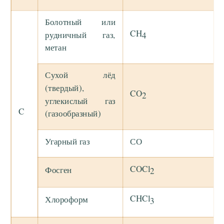
Болотный или
CH
рудничный газ,
4
метан
Сухой лёд
(твердый),
CO
2
углекислый газ
C
(газообразный)
Угарный газ
СО
COCl
Фосген
2
CHCl
Хлороформ
3