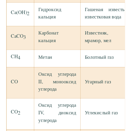
Гидроксид
Гашеная известь,
Ca(OH)
2
кальция
известковая вода
Карбонат
Известняк,
CaCO
3
кальция
мрамор, мел
CH
Метан
Болотный газ
4
Оксид углерода
CO
II, монооксид
Угарный газ
углерода
Оксид углерода
CO
IV, диоксид
Углекислый газ
2
углерода