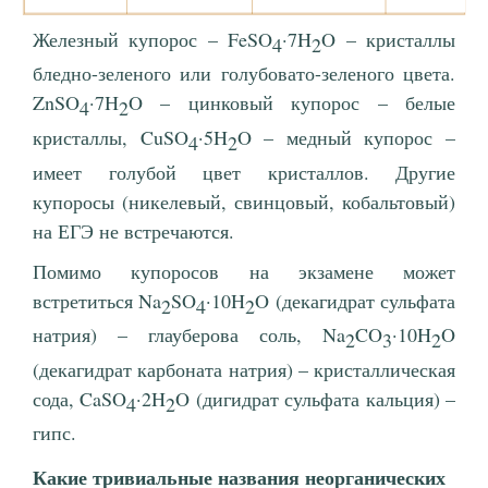
Железный купорос – FeSO
·7H
O – кристаллы
4
2
бледно-зеленого или голубовато-зеленого цвета.
ZnSO
·7H
O – цинковый купорос – белые
4
2
кристаллы, CuSO
·5H
O – медный купорос –
4
2
имеет голубой цвет кристаллов. Другие
купоросы (никелевый, свинцовый, кобальтовый)
на ЕГЭ не встречаются.
Помимо купоросов на экзамене может
встретиться Na
SO
·10H
O (декагидрат сульфата
2
4
2
натрия) – глауберова соль, Na
CO
·10H
O
2
3
2
(декагидрат карбоната натрия) – кристаллическая
сода, CaSO
·2H
O (дигидрат сульфата кальция) –
4
2
гипс.
Какие тривиальные названия неорганических