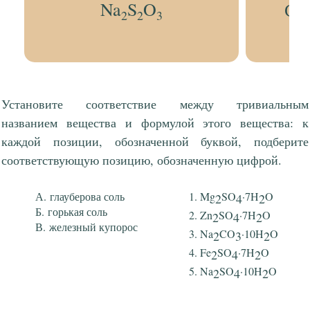
Na
S
O
Се
2
2
3
Установите соответствие между тривиальным
названием вещества и формулой этого вещества: к
каждой позиции, обозначенной буквой, подберите
соответствующую позицию, обозначенную цифрой.
глауберова соль
Mg
SO
·7H
O
2
4
2
горькая соль
Zn
SO
·7H
O
2
4
2
железный купорос
Na
CO
·10H
O
2
3
2
Fe
SO
·7H
O
2
4
2
Na
SO
·10H
O
2
4
2