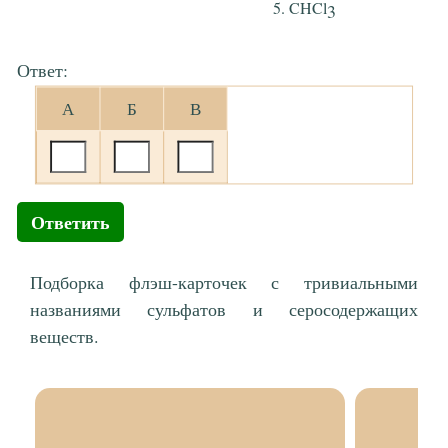
CHCl
3
Ответ:
А
Б
В
Ответить
Подборка флэш-карточек с тривиальными
названиями сульфатов и серосодержащих
веществ.