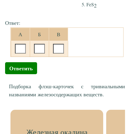
FeS
2
Ответ:
А
Б
В
Ответить
Подборка флэш-карточек с тривиальными
названиями железосодержащих веществ.
Железная окалина
Хл