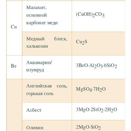
Малахит,
(CuOH)
CO
основной
2
3
карбонат меди
Cu
Медный блеск,
Cu
S
2
халькозин
Аквамарин/
3BeO·Al
O
·6SiO
Be
2
3
2
изумруд
Английская соль,
MgSO
·7H
O
4
2
горькая соль
3MgO·2SiO
·2H
O
Асбест
2
2
2MgO·SiO
Оливин
2