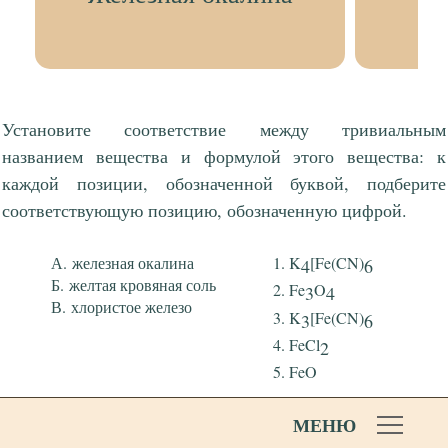
Установите соответствие между тривиальным
названием вещества и формулой этого вещества: к
каждой позиции, обозначенной буквой, подберите
соответствующую позицию, обозначенную цифрой.
железная окалина
K
[Fe(CN)
4
6
желтая кровяная соль
Fe
O
3
4
хлористое железо
K
[Fe(CN)
3
6
FeCl
2
FeO
МЕНЮ
Ответ: