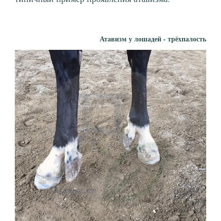
Атавизм у лошадей - трёхпалость