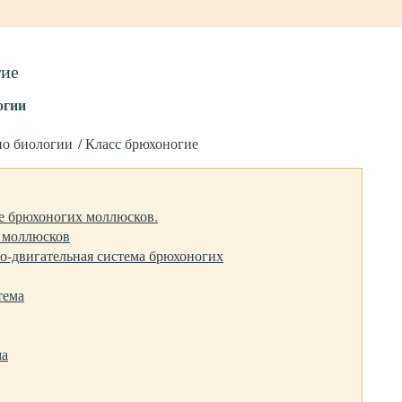
гие
огии
по биологии
Класс брюхоногие
е брюхоногих моллюсков.
 моллюсков
о-двигательная система брюхоногих
тема
ма