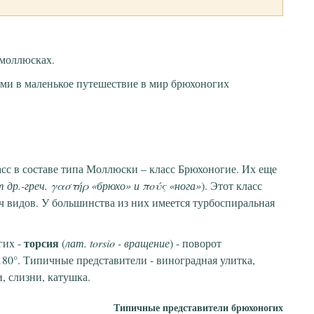
моллюсках.
ами в маленькое путешествие в мир брюхоногих
с в составе типа Моллюски – класс Брюхоногие. Их еще
т др.-греч. γαστήρ «брюхо» и πούς «нога»
). Этот класс
ч видов. У большинства из них имеется турбоспиральная
торсия
гих -
(
лат. torsio - вращение
) - поворот
80°. Типичные представители - виноградная улитка,
, слизни, катушка.
Типичные представители брюхоногих