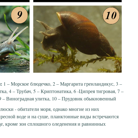
и:
1 – Морское блюдечко, 2 – Маргарита гренландикус, 3 –
тка, 4 – Трубач, 5 – Криптонатика, 6 -Ципрея тигровая, 7 –
 9 – Виноградная улитка, 10 – Прудовик обыкновенный
юски - обитатели моря, однако многие из них
пресной воде и на суше, планктонные виды встречаются
де, кроме зон сплошного оледенения и равнинных