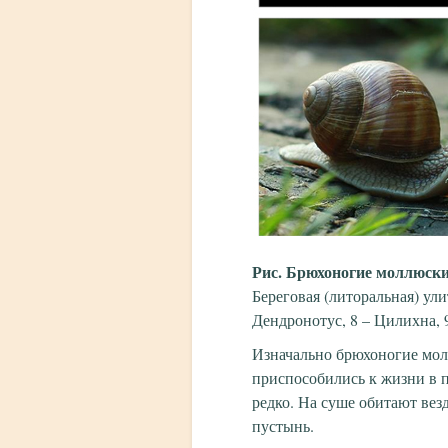
Рис. Брюхоногие моллюск
Береговая (литоральная) ули
Дендронотус, 8 – Цилихна,
Изначально брюхоногие молл
приспособились к жизни в 
редко. На суше обитают вез
пустынь.