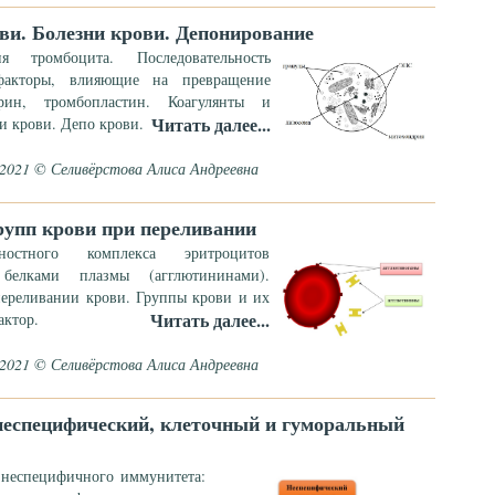
ви. Болезни крови. Депонирование
я тромбоцита. Последовательность
факторы, влияющие на превращение
ин, тромбопластин. Коагулянты и
Читать далее...
и крови. Депо крови.
.2021 © Селивёрстова Алиса Андреевна
рупп крови при переливании
хностного комплекса эритроцитов
 белками плазмы (агглютининами).
ереливании крови. Группы крови и их
Читать далее...
актор.
.2021 © Селивёрстова Алиса Андреевна
неспецифический, клеточный и гуморальный
 неспецифичного иммунитета: