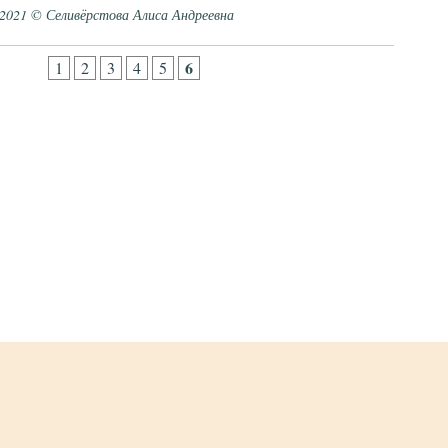
.2021 © Селивёрстова Алиса Андреевна
6
1
2
3
4
5
Репетитор химии и биологии - Селивёрстова Алиса Андреевна