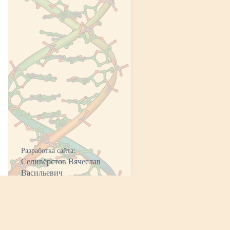
Разработка сайта:
Селивёрстов Вячеслав
Васильевич