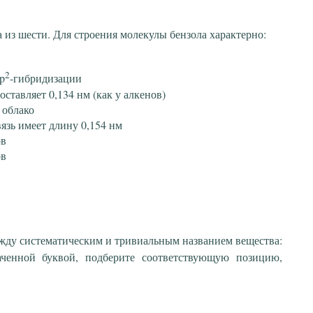
 из шести. Для строения молекулы бензола характерно:
2
p
-гибридизации
оставляет 0,134 нм (как у алкенов)
 облако
вязь имеет длину 0,154 нм
ов
ов
ежду систематическим и тривиальным названием вещества:
аченной буквой, подберите соответствующую позицию,