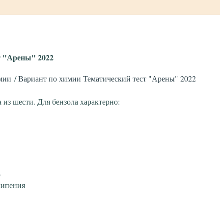
т "Арены" 2022
мии
Вариант по химии Тематический тест "Арены" 2022
 из шести. Для бензола характерно:
о
кипения