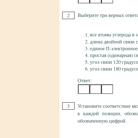
Выберите три верных ответа
2
все атомы углерода в s
длина двойной связи с
единое П-электронное
простая (одинарная) с
угол связи 120 градус
угол связи 180 градус
Ответ:
3
Установите соответствие м
к каждой позиции, обозн
обозначенную цифрой.