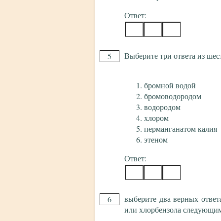
Ответ:
Выберите три ответа из шест
5
бромной водой
бромоводородом
водородом
хлором
перманганатом калия
этеном
Ответ:
выберите два верных ответ
6
или хлорбензола следующи