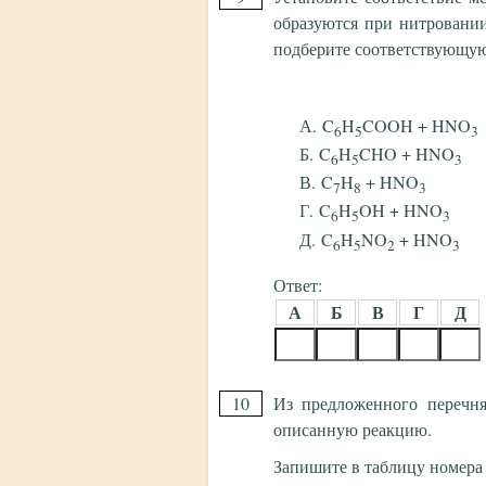
образуются при нитровании
подберите соответствующу
C
H
COOH + HNO
6
5
3
C
H
CHO + HNO
6
5
3
C
H
+ HNO
7
8
3
C
H
OH + HNO
6
5
3
C
H
NO
+ HNO
6
5
2
3
Ответ:
А
Б
В
Г
Д
10
Из предложенного перечня
описанную реакцию.
Запишите в таблицу номера