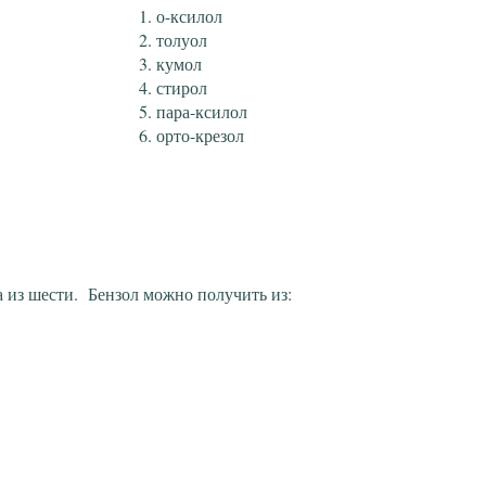
о-ксилол
толуол
кумол
стирол
пара-ксилол
орто-крезол
 из шести. Бензол можно получить из: