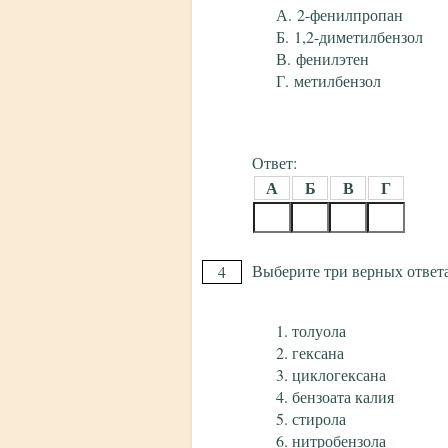
2-фенилпропан
1,2-диметилбензол
фенилэтен
метилбензол
Ответ:
А
Б
В
Г
Выберите три верных ответа
4
толуола
гексана
циклогексана
бензоата калия
стирола
нитробензола