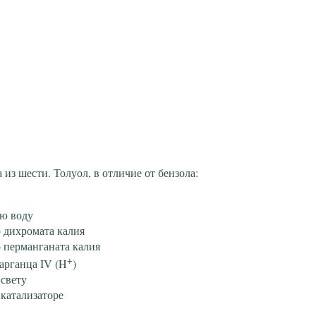
из шести. Толуол, в отличие от бензола:
ую воду
р дихромата калия
р перманганата калия
+
арганца IV (H
)
 свету
 катализаторе