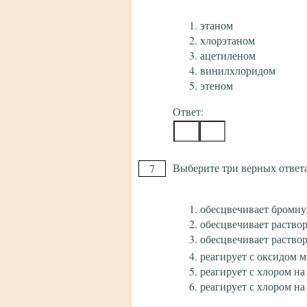
этаном
хлорэтаном
ацетиленом
винилхлоридом
этеном
Ответ:
Выберите три верных ответа 
7
обесцвечивает бромн
обесцвечивает раство
обесцвечивает раство
реагирует с оксидом м
реагирует с хлором на
реагирует с хлором на