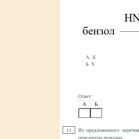
X
Y
Ответ:
А
Б
11
Из предложенного перечня
описанную реакцию.