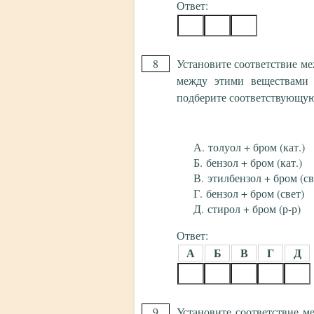
Ответ:
8
Установите соответствие м
между этими веществами 
подберите соответствующу
толуол + бром (кат.)
бензол + бром (кат.)
этилбензол + бром (св
бензол + бром (свет)
стирол + бром (р-р)
Ответ:
А
Б
В
Г
Д
9
Установите соответствие м