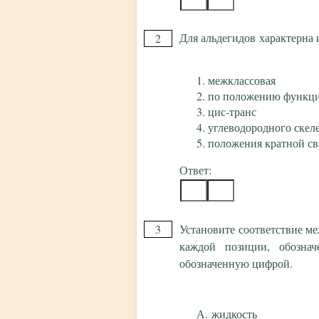
Для альдегидов характерна 
2
межклассовая
по положению функц
цис-транс
углеводородного скел
положения кратной св
Ответ:
3
Установите соответствие м
каждой позиции, обознач
обозначенную цифрой.
жидкость