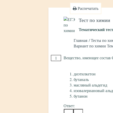
Распечатать
Тест по химии
Тематический тес
Главная
Тесты по хи
Вариант по химии Тем
Вещество, имеющее состав 
1
диэтилкетон
бутаналь
масляный альдегид
изовалериановый альд
бутанон
Ответ: