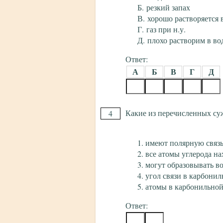
резкий запах
хорошо растворяется 
газ при н.у.
плохо растворим в во
Ответ:
А
Б
В
Г
Д
Какие из перечисленных су
4
имеют полярную связь
все атомы углерода на
могут образовывать во
угол связи в карбонил
атомы в карбонильной
Ответ: