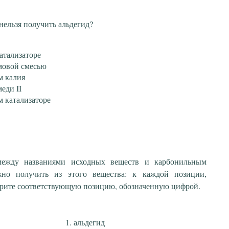
нельзя получить альдегид?
атализаторе
мовой смесью
м калия
еди II
м катализаторе
 между названиями исходных веществ и карбонильным
жно получить из этого вещества: к каждой позиции,
ерите соответствующую позицию, обозначенную цифрой.
альдегид