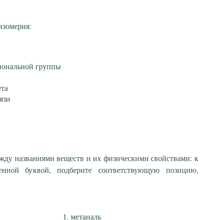
изомерия:
иональной группы
ета
язи
ежду названиями веществ и их физическими свойствами: к
енной буквой, подберите соответствующую позицию,
метаналь