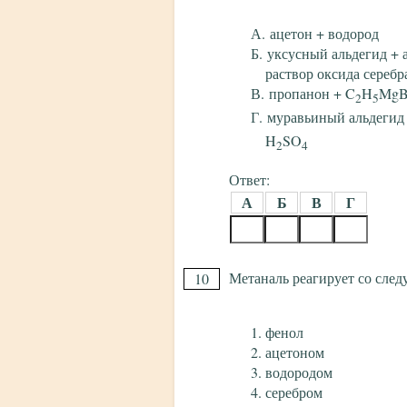
ацетон + водород
уксусный альдегид +
раствор оксида серебр
пропанон + C
H
MgB
2
5
муравьиный альдеги
H
SO
2
4
Ответ:
А
Б
В
Г
Метаналь реагирует со сле
10
фенол
ацетоном
водородом
серебром