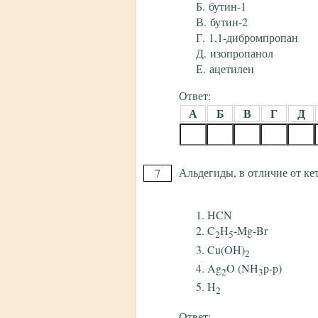
бутин-1
бутин-2
1,1-дибромпропан
изопропанол
ацетилен
Ответ:
А
Б
В
Г
Д
Альдегиды, в отличие от ке
7
HCN
C
H
-Mg-Br
2
5
Cu(OH)
2
Ag
O (NH
р-р)
2
3
H
2
Ответ: