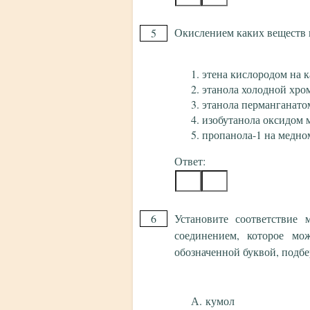
Окислением каких веществ 
5
этена кислородом на к
этанола холодной хро
этанола перманганато
изобутанола оксидом м
пропанола-1 на медно
Ответ:
6
Установите соответствие
соединением, которое мо
обозначенной буквой, подб
кумол