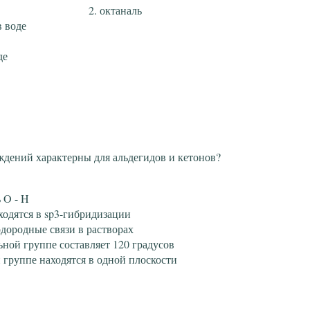
октаналь
в воде
де
ждений характерны для альдегидов и кетонов?
 O - H
ходятся в sp3-гибридизации
дородные связи в растворах
ьной группе составляет 120 градусов
 группе находятся в одной плоскости