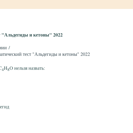
т "Альдегиды и кетоны" 2022
мии
атический тест "Альдегиды и кетоны" 2022
C
H
O нельзя назвать:
4
8
егид