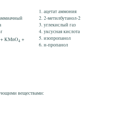
ацетат аммония
 аммиачный
2-метилбутанол-2
а
углекислый газ
r
уксусная кислота
изопропанол
д + KMnO
+
4
н-пропанол
дующими веществами: