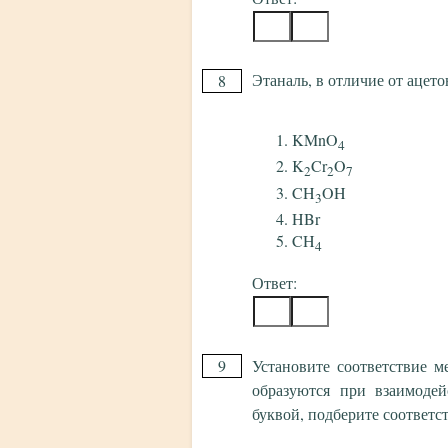
Этаналь, в отличие от ацето
8
KMnO
4
K
Cr
O
2
2
7
CH
OH
3
HBr
CH
4
Ответ:
9
Установите соответствие 
образуются при взаимодей
буквой, подберите соответ