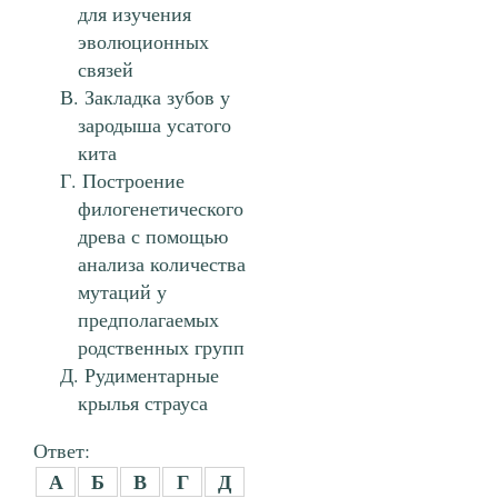
для изучения
эволюционных
связей
Закладка зубов у
зародыша усатого
кита
Построение
филогенетического
древа с помощью
анализа количества
мутаций у
предполагаемых
родственных групп
Рудиментарные
крылья страуса
Ответ:
А
Б
В
Г
Д