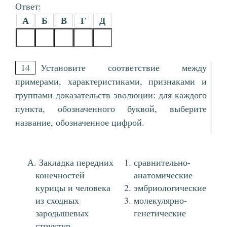
Ответ:
А
Б
В
Г
Д
14
Установите соответствие между
примерами, характеристиками, признаками и
группами доказательств эволюции: для каждого
пункта, обозначенного буквой, выберите
название, обозначенное цифрой.
Закладка передних
сравнительно-
конечностей
анатомические
курицы и человека
эмбриологические
из сходных
молекулярно-
зародышевых
генетические
структур