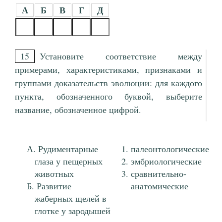
А
Б
В
Г
Д
15
Установите соответствие между
примерами, характеристиками, признаками и
группами доказательств эволюции: для каждого
пункта, обозначенного буквой, выберите
название, обозначенное цифрой.
Рудиментарные
палеонтологические
глаза у пещерных
эмбриологические
животных
сравнительно-
Развитие
анатомические
жаберных щелей в
глотке у зародышей