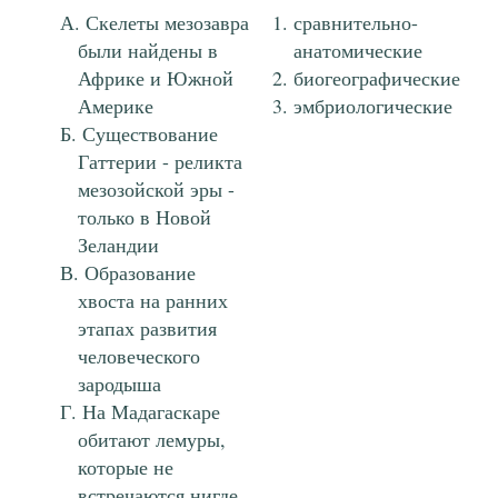
Скелеты мезозавра
сравнительно-
были найдены в
анатомические
Африке и Южной
биогеографические
Америке
эмбриологические
Существование
Гаттерии - реликта
мезозойской эры -
только в Новой
Зеландии
Образование
хвоста на ранних
этапах развития
человеческого
зародыша
На Мадагаскаре
обитают лемуры,
которые не
встречаются нигде