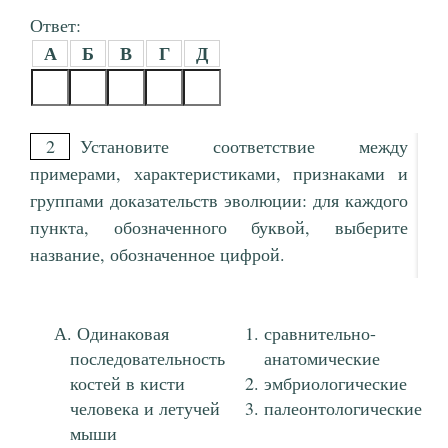
Ответ:
А
Б
В
Г
Д
2
Установите соответствие между
примерами, характеристиками, признаками и
группами доказательств эволюции: для каждого
пункта, обозначенного буквой, выберите
название, обозначенное цифрой.
Одинаковая
сравнительно-
последовательность
анатомические
костей в кисти
эмбриологические
человека и летучей
палеонтологические
мыши