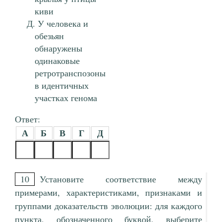
киви
У человека и
обезьян
обнаружены
одинаковые
ретротранспозоны
в идентичных
участках генома
Ответ:
А
Б
В
Г
Д
10
Установите соответствие между
примерами, характеристиками, признаками и
группами доказательств эволюции: для каждого
пункта, обозначенного буквой, выберите