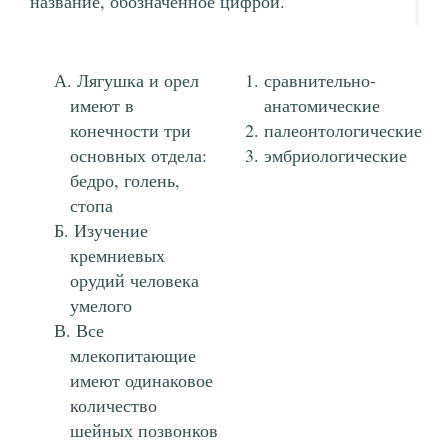
название, обозначенное цифрой.
Лягушка и орел
сравнительно-
имеют в
анатомические
конечности три
палеонтологические
основных отдела:
эмбриологические
бедро, голень,
стопа
Изучение
кремниевых
орудий человека
умелого
Все
млекопитающие
имеют одинаковое
количество
шейных позвонков