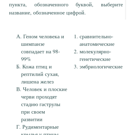
пункта, обозначенного буквой, выберите
название, обозначенное цифрой.
Геном человека и
сравнительно-
шимпанзе
анатомические
совпадает на 98-
молекулярно-
99%
генетические
Кожа птиц и
эмбриологические
рептилий сухая,
лишена желез
Человек и плоские
черви проходят
стадию гаструлы
при своем
развитии
Рудиментарные
крылья у птицы