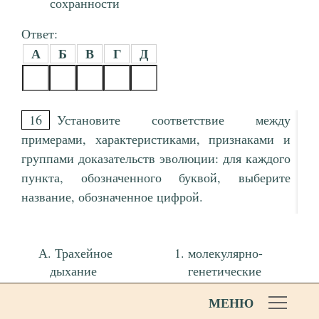
сохранности
Ответ:
А
Б
В
Г
Д
16
Установите соответствие между
примерами, характеристиками, признаками и
группами доказательств эволюции: для каждого
пункта, обозначенного буквой, выберите
название, обозначенное цифрой.
Трахейное
молекулярно-
дыхание
генетические
многоножек и
биогеографические
МЕНЮ
насекомых
сравнительно-