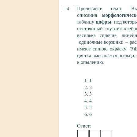
Прочитайте текст. 
4
морфологическ
описания
цифры
таблицу
, под котор
постоянный спутник хлебны
василька сидячие, линей
одиночные корзинки – расп
имеют синюю окраску. (5)Е
цветка высыпается пыльца, 
к опылению.
1
2
3
4
5
6
Ответ: