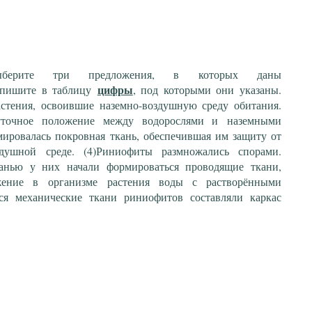
Выберите три предложения, в которых даны
цифры
апишите в таблицу
, под которыми они указаны.
стения, освоившие наземно-воздушную среду обитания.
уточное положение между водорослями и наземными
мировалась покровная ткань, обеспечившая им защиту от
душной среде. (4)Риниофиты размножались спорами.
канью у них начали формироваться проводящие ткани,
жение в организме растения воды с растворёнными
ся механические ткани риниофитов составляли каркас