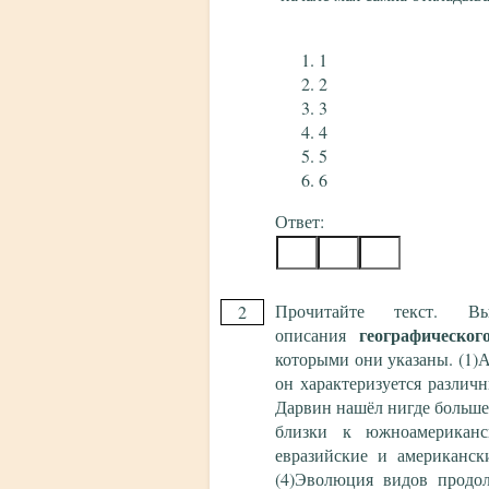
1
2
3
4
5
6
Ответ:
Прочитайте текст. 
2
географическог
описания
которыми они указаны. (1)А
он характеризуется различ
Дарвин нашёл нигде больше
близки к южноамериканс
евразийские и американск
(4)Эволюция видов продо