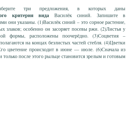
Выберите три предложения, в которых даны
ого
критерия вида
Василёк синий. Запишите в
ыми они указаны. (1)Василёк синий – это сорное растение,
х злаков; особенно он засоряет посевы ржи. (2)Листья у
ной формы, расположены поочерёдно. (3)Соцветия –
олагаются на концах безлистых частей стебля. (4)Цветки
го цветение происходит в июне –– июле. (6)Сначала из
и только после этого рыльце становится зрелым и готовым