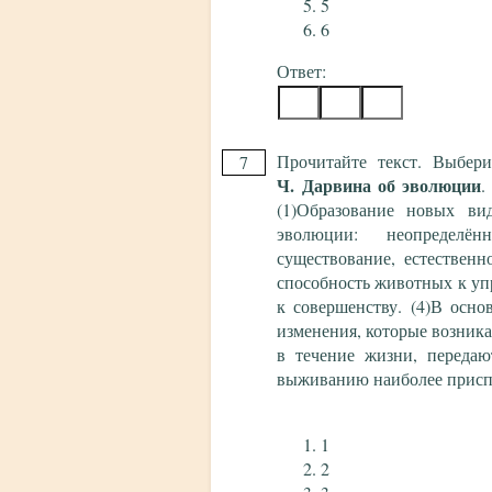
5
6
Ответ:
Прочитайте текст. Выбер
7
Ч. Дарвина об эволюции
.
(1)Образование новых ви
эволюции: неопределён
существование, естественн
способность животных к уп
к совершенству. (4)В осно
изменения, которые возник
в течение жизни, передаю
выживанию наиболее приспо
1
2