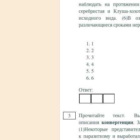
наблюдать на протяжении
серебристая и Клуша-хохо
исходного вида. (6)В о
различающиеся сроками нер
1
2
3
4
5
6
Ответ:
Прочитайте текст. 
3
конвергенции
описания
. 
(1)Некоторые представит
к паразитизму и выработа