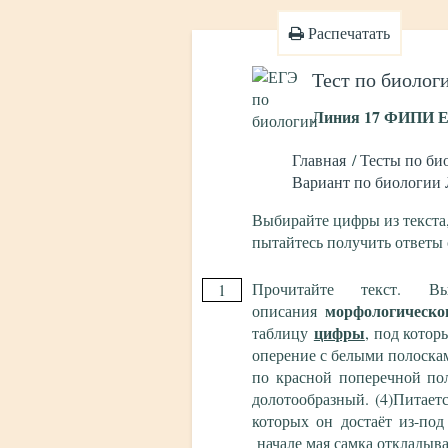
Распечатать
Тест по биолог
Линия 17 ФИПИ ЕГ
Главная
Тесты по би
Вариант по биологии
Выбирайте цифры из текста
пытайтесь получить ответы 
Прочитайте текст. 
1
морфологическо
описания
цифры
таблицу
, под котор
оперение с белыми полоска
по красной поперечной пол
долотообразный. (4)Питает
которых он достаёт из-под
начале мая самка откладыва