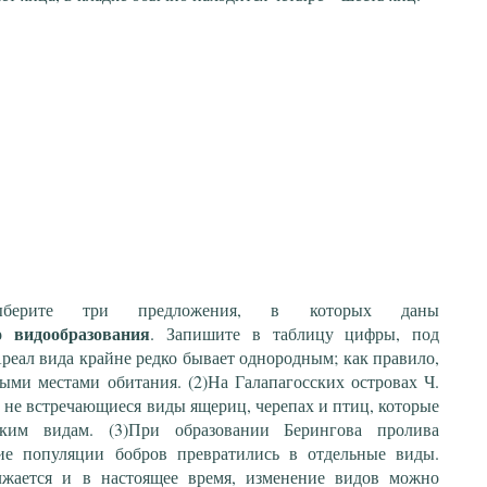
Выберите три предложения, в которых даны
о
видообразования
. Запишите в таблицу цифры, под
реал вида крайне редко бывает однородным; как правило,
ными местами обитания. (2)На Галапагосских островах Ч.
 не встречающиеся виды ящериц, черепах и птиц, которые
ким видам. (3)При образовании Берингова пролива
ие популяции бобров превратились в отдельные виды.
лжается и в настоящее время, изменение видов можно