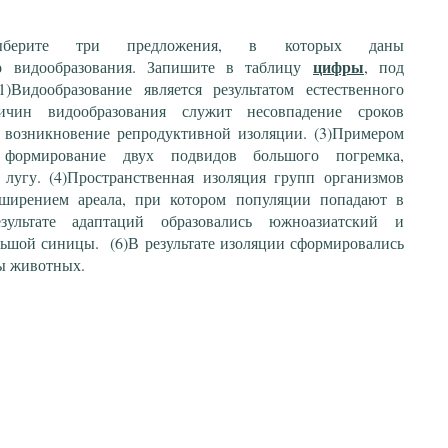
Выберите три предложения, в которых даны
го
цифры
видообразования. Запишите в таблицу
, под
)Видообразование является результатом естественного
ичин видообразования служит несовпадение сроков
 возникновение репродуктивной изоляции. (3)Примером
 формирование двух подвидов большого погремка,
лугу. (4)Пространственная изоляция групп организмов
сширением ареала, при котором популяции попадают в
зультате адаптаций образовались южноазиатский и
ьшой синицы. (6)В результате изоляции сформировались
ды животных.