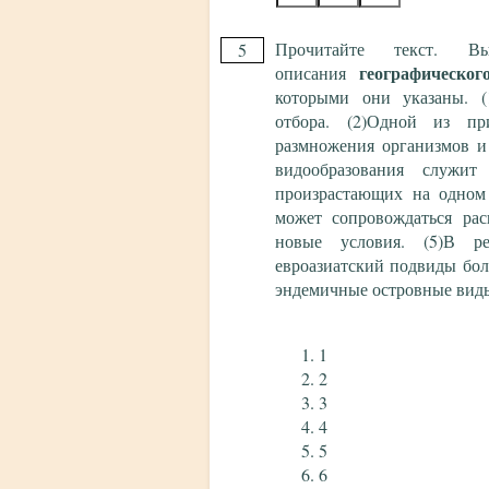
Прочитайте текст. 
5
географическо
описания
которыми они указаны. (1
отбора. (2)Одной из пр
размножения организмов и
видообразования служит
произрастающих на одном 
может сопровождаться ра
новые условия. (5)В ре
евроазиатский подвиды бол
эндемичные островные ви
1
2
3
4
5
6