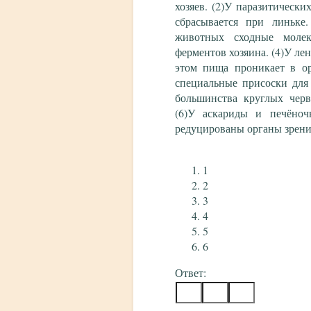
хозяев. (2)У паразитически
сбрасывается при линьке
животных сходные молек
ферментов хозяина. (4)У ле
этом пища проникает в ор
специальные присоски для 
большинства круглых черв
(6)У аскариды и печёноч
редуцированы органы зрени
1
2
3
4
5
6
Ответ: