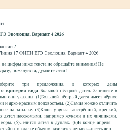
ии
Э Эволюция. Вариант 4 2026
ологии
 Линия 17 ФИПИ ЕГЭ Эволюция. Вариант 4 2026
, на цифры ниже текста не обращайте внимания! Не
сразу, пожалуйста, думайте сами!
Выберите три предложения, в которых даны
го
критерия вида
Большой пёстрый дятел. Запишите в
ыми они указаны. (1)Большой пёстрый дятел имеет чёрное
ми и ярко-красным подхвостьем. (2)Самца можно отличить
осе на затылке. (3)Клюв у дятла заострённый, крепкий,
ся дятел насекомыми, например жуками и их личинками,
 коры. (5)Селится дятел в дуплах. (6)В конце апреля ––
ет яйца, в кладке обычно находится четыре––шесть яиц.