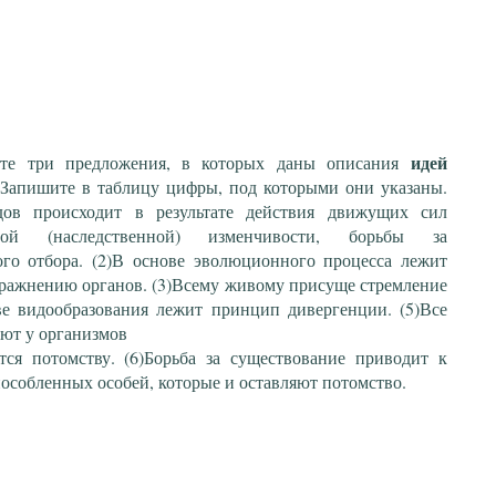
идей
ите три предложения, в которых даны описания
 Запишите в таблицу цифры, под которыми они указаны.
дов происходит в результате действия движущих сил
ной (наследственной) изменчивости, борьбы за
ого отбора. (2)В основе эволюционного процесса лежит
ражнению органов. (3)Всему живому присуще стремление
ве видообразования лежит принцип дивергенции. (5)Все
ают у организмов
тся потомству. (6)Борьба за существование приводит к
собленных особей, которые и оставляют потомство.