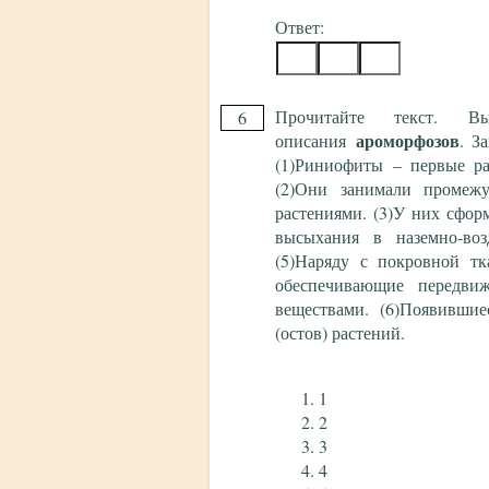
Ответ:
Прочитайте текст. 
6
ароморфозов
описания
. З
(1)Риниофиты – первые ра
(2)Они занимали промеж
растениями. (3)У них сфор
высыхания в наземно-воз
(5)Наряду с покровной т
обеспечивающие передви
веществами. (6)Появившие
(остов) растений.
1
2
3
4