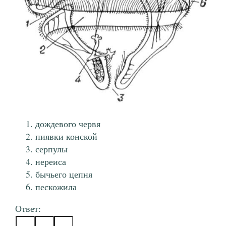
дождевого червя
пиявки конской
серпулы
нереиса
бычьего цепня
пескожила
Ответ: