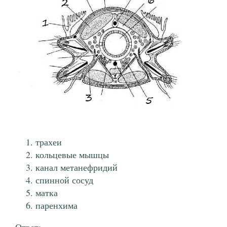
трахеи
кольцевые мышцы
канал метанефридий
спинной сосуд
матка
паренхима