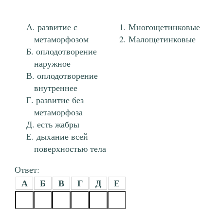
развитие с
Многощетинковые
метаморфозом
Малощетинковые
оплодотворение
наружное
оплодотворение
внутреннее
развитие без
метаморфоза
есть жабры
дыхание всей
поверхностью тела
Ответ:
А
Б
В
Г
Д
Е