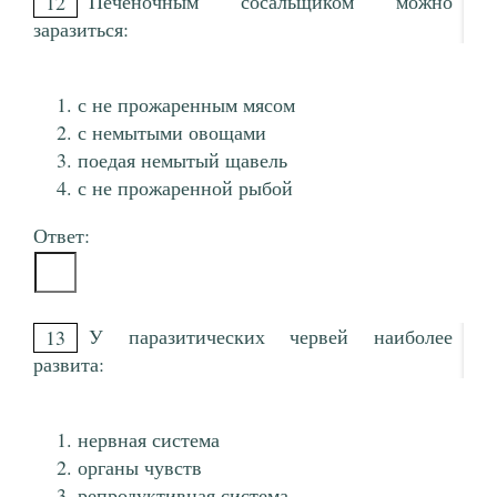
Печеночным сосальщиком можно
12
заразиться:
с не прожаренным мясом
с немытыми овощами
поедая немытый щавель
с не прожаренной рыбой
Ответ:
У паразитических червей наиболее
13
развита:
нервная система
органы чувств
репродуктивная система