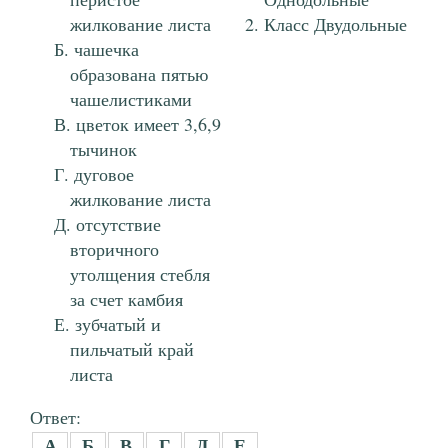
жилкование листа
Класс Двудольные
чашечка
образована пятью
чашелистиками
цветок имеет 3,6,9
тычинок
дуговое
жилкование листа
отсутствие
вторичного
утолщения стебля
за счет камбия
зубчатый и
пильчатый край
листа
Ответ:
А
Б
В
Г
Д
Е