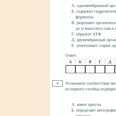
одномембранный орг
содержит гидролитич
ферменты
разрушает органичес
до углекислого газа и
образует АТФ
двумембранный орга
уничтожает старые о
Ответ:
А
Б
В
Г
Д
Установите соответствие ме
9
из первого столбца подбери
имеет кристы
определяет автотроф
питания