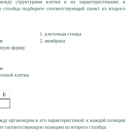
 между структурами клетки и их характеристиками: к
о столбца подберите соответствующий пункт из второго
клеточная стенка
зе
мембрана
янную форму
лы
вотной клетки
Е
жду органоидом и его характеристикой: к каждой позиции
те соответствующую позицию из второго столбца.