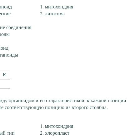
аноид
митохондрия
еские
лизосома
кие соединения
 воды
ноид
рганоиды
Е
жду органоидом и его характеристикой: к каждой позиции
те соответствующую позицию из второго столбца.
митохондрия
ный тип
хлоропласт