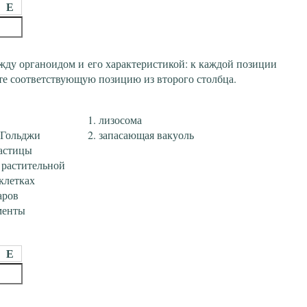
Е
жду органоидом и его характеристикой: к каждой позиции
те соответствующую позицию из второго столбца.
лизосома
е Гольджи
запасающая вакуоль
астицы
 растительной
клетках
аров
менты
Е