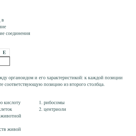
 в
ние
ие соединения
Е
жду органоидом и его характеристикой: к каждой позиции
те соответствующую позицию из второго столбца.
ю кислоту
рибосомы
клеток
центриоли
я животной
рств живой