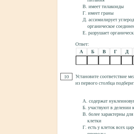
имеет тилакоиды
имеет граны
ассимилирует углерод
органическое соедине
разрушает органическ
Ответ:
А
Б
В
Г
Д
Установите соответствие ме
10
из первого столбца подбери
содержат нуклеинову
участвуют в делении 
более характерны дл
клетки
есть у клеток всех ца
природы