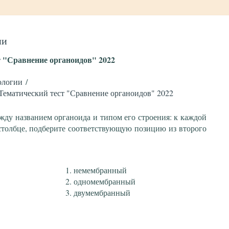
ии
т "Сравнение органоидов" 2022
ологии
Тематический тест "Сравнение органоидов" 2022
жду названием органоида и типом его строения: к каждой
столбце, подберите соответствующую позицию из второго
немембранный
одномембранный
двумембранный