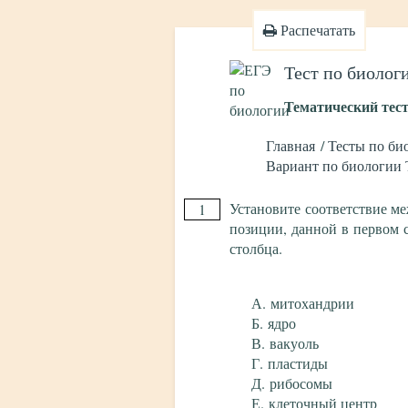
Распечатать
Тест по биолог
Тематический тес
Главная
Тесты по би
Вариант по биологии 
Установите соответствие ме
1
позиции, данной в первом 
столбца.
митохандрии
ядро
вакуоль
пластиды
рибосомы
клеточный центр