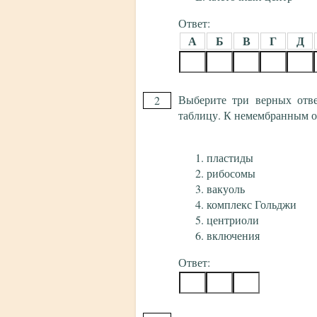
Ответ:
А
Б
В
Г
Д
Выберите три верных отв
2
таблицу. К немембранным о
пластиды
рибосомы
вакуоль
комплекс Гольджи
центриоли
включения
Ответ: