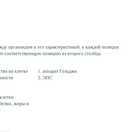
жду органоидом и его характеристикой: к каждой позиции
те соответствующую позицию из второго столбца.
тва по клетке
аппарат Гольджи
хности
ЭПС
 клетки
белки, жиры и