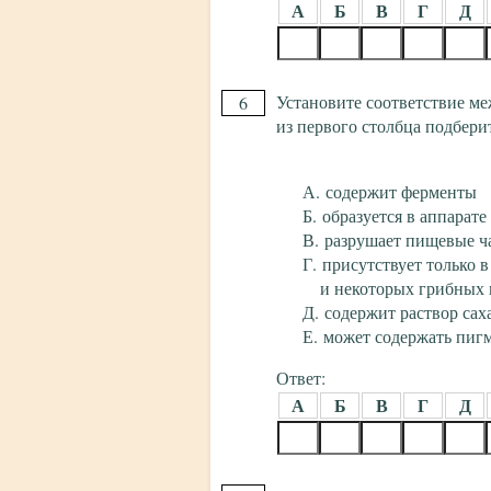
А
Б
В
Г
Д
Установите соответствие ме
6
из первого столбца подбери
содержит ферменты
образуется в аппарат
разрушает пищевые ч
присутствует только в
и некоторых грибных 
содержит раствор сах
может содержать пиг
Ответ:
А
Б
В
Г
Д