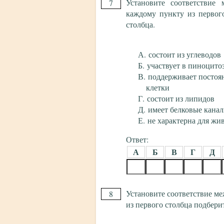
Установите соответствие
7
каждому пункту из первог
столбца.
состоит из углеводов
участвует в пиноцито
поддерживает посто
клетки
состоит из липидов
имеет белковые кана
не характерна для жи
Ответ:
А
Б
В
Г
Д
Установите соответствие ме
8
из первого столбца подбери