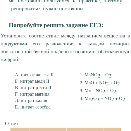
мы постоянно пользуемся на практике, поэтому
тренироваться нужно постоянно.
Попробуйте решить задание ЕГЭ:
Установите соответствие между названием вещества и
продуктами его разложения: к каждой позиции,
обозначенной буквой подберите позицию, обозначенную
цифрой.
нитрат железа II
MeNO
+ O
2
2
нитрат меди II
MeO + NO
+ O
2
2
нитрат ртути II
Me + NO
+ O
2
2
нитрат магния
Me
O
+ NO
+ O
2
3
2
2
нитрат калия
нитрат серебра
Ответ: