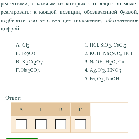
реагентами, с каждым из которых это вещество может
реагировать: к каждой позиции, обозначенной буквой,
подберите соответствующее положение, обозначенное
цифрой.
Cl
HCl, SiO
, CaCl
2
2
2
Fe
O
KOH, Na
SO
, HCl
2
3
2
3
K
Cr
O
NaOH, H
O, Cu
2
2
7
2
Na
CO
Ag, N
, HNO
2
3
2
3
Fe, O
, NaOH
2
Ответ:
А
Б
В
Г