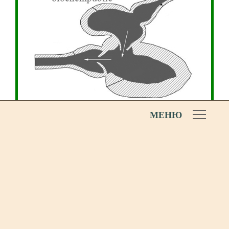
МЕНЮ
Орган выделения – туловищная
почка
Конечный мозг не разделен на
полушария
Органы боковой линии
Имеют пятипалую конечность
Мешковидные легкие
Среднее ухо содержит одну